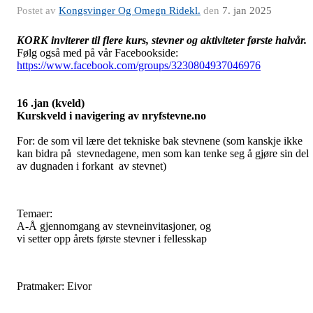
Postet av
Kongsvinger Og Omegn Ridekl.
den
7. jan 2025
KORK inviterer til flere kurs, stevner og aktiviteter første halvår.
Følg også med på vår Facebookside:
https://www.facebook.com/groups/3230804937046976
16 .jan (kveld)
Kurskveld i navigering av nryfstevne.no
For: de som vil lære det tekniske bak stevnene (som kanskje ikke
kan bidra på stevnedagene, men som kan tenke seg å gjøre sin del
av dugnaden i forkant av stevnet)
Temaer:
A-Å gjennomgang av stevneinvitasjoner, og
vi setter opp årets første stevner i fellesskap
Pratmaker: Eivor