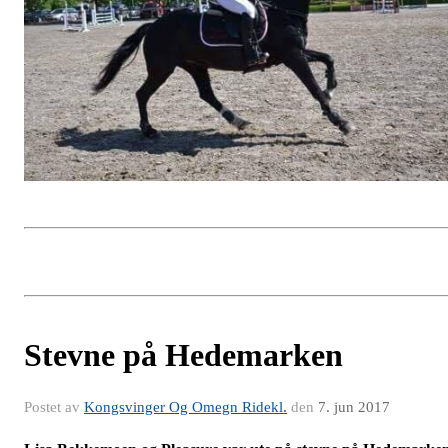
Stevne på Hedemarken
Postet av
Kongsvinger Og Omegn Ridekl.
den
7. jun 2017