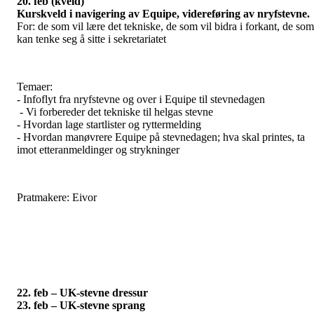
20. feb (kveld)
Kurskveld i navigering av Equipe, videreføring av nryfstevne.
For: de som vil lære det tekniske, de som vil bidra i forkant, de som
kan tenke seg å sitte i sekretariatet
Temaer:
- Infoflyt fra nryfstevne og over i Equipe til stevnedagen
- Vi forbereder det tekniske til helgas stevne
- Hvordan lage startlister og ryttermelding
- Hvordan manøvrere Equipe på stevnedagen; hva skal printes, ta
imot etteranmeldinger og strykninger
Pratmakere: Eivor
22. feb – UK-stevne dressur
23. feb – UK-stevne sprang