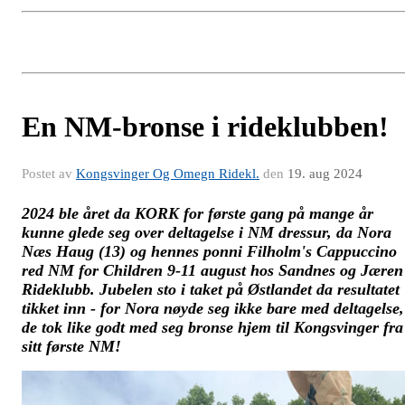
En NM-bronse i rideklubben!
Postet av
Kongsvinger Og Omegn Ridekl.
den
19. aug 2024
2024 ble året da KORK for første gang på mange år
kunne glede seg over deltagelse i NM dressur, da Nora
Næs Haug (13) og hennes ponni Filholm's Cappuccino
red NM for Children 9-11 august hos Sandnes og Jæren
Rideklubb. Jubelen sto i taket på Østlandet da resultatet
tikket inn - for Nora nøyde seg ikke bare med deltagelse,
de tok like godt med seg bronse hjem til Kongsvinger fra
sitt første NM!