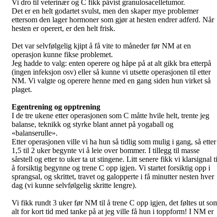
Vi dro til veterinær og
C fikk påvist granulosacelletumor.
Det er en helt godartet svulst, men den skaper mye problemer
ettersom den lager hormoner som gjør at hesten endrer adferd. Når
hesten er operert, er den helt frisk.
Det var selvfølgelig kjipt å få vite to måneder før NM at en
operasjon kunne fikse problemet.
Jeg hadde to valg: enten operere og håpe på at alt gikk bra etterpå
(ingen infeksjon osv) eller så kunne vi utsette operasjonen til etter
NM. Vi valgte og operere henne med en gang siden hun virket så
plaget.
Egentrening og opptrening
I de tre ukene etter operasjonen som C måtte hvile helt, trente jeg
balanse, teknikk og styrke blant annet på yogaball og
«balanserulle».
Etter operasjonen ville vi ha hun så tidlig som mulig i gang, så etter
1,5 til 2 uker begynte vi å leie over bommer. I tillegg til masse
sårstell og etter to uker ta ut stingene. Litt senere fikk vi klarsignal ti
å forsiktig begynne og trene C opp igjen. Vi startet forsiktig opp i
sprangsal, og skrittet, travet og galopperte i få minutter nesten hver
dag (vi kunne selvfølgelig skritte lengre).
Vi fikk rundt 3 uker før NM til å trene C opp igjen, det føltes ut so
alt for kort tid med tanke på at jeg ville få hun i toppform! I NM er