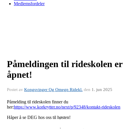
Medlemsfordeler
Påmeldingen til rideskolen er
åpnet!
Postet av
Kongsvinger Og Omegn Ridekl.
den
1. jun 2025
Påmelding til rideskolen finner du
her:
https://www.korkrytter.no/next/p/92348/kontakt-rideskolen
Håper å se DEG hos oss til høsten!