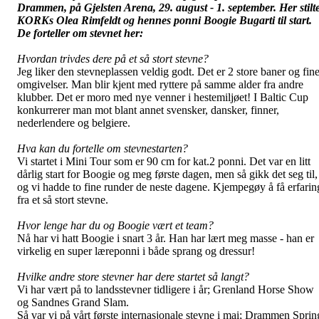
Drammen, på Gjelsten Arena, 29. august - 1. september.
Her stilt
KORKs Olea Rimfeldt og hennes ponni Boogie Bugarti til start.
De forteller om
stevnet her:
Hvordan trivdes dere på et så stort stevne?
Jeg liker den stevneplassen veldig godt. Det er 2 store baner og fin
omgivelser. Man blir kjent med ryttere på samme alder fra andre
klubber. Det er moro med nye venner i hestemiljøet! I Baltic Cup
konkurrerer man mot blant annet svensker, dansker, finner,
nederlendere og belgiere.
Hva kan du fortelle om stevnestarten?
Vi startet i Mini Tour som er 90 cm for kat.2 ponni. Det var en litt
dårlig start for Boogie og meg første dagen, men så gikk det seg til,
og vi hadde to fine runder de neste dagene. Kjempegøy å få erfarin
fra et så stort stevne.
Hvor lenge har du og Boogie vært et team?
Nå har vi hatt Boogie i snart 3 år. Han har lært meg masse - han er
virkelig en super læreponni i både sprang og dressur!
Hvilke andre store stevner har dere startet så langt?
Vi har vært på to landsstevner tidligere i år; Grenland Horse Show
og Sandnes Grand Slam.
Så var vi på vårt første internasjonale stevne i mai; Drammen Sprin