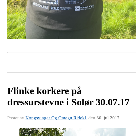
Flinke korkere på
dressurstevne i Solør 30.07.17
Postet av
Kongsvinger Og Omegn Ridekl.
den
30. jul 2017