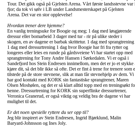
Tour. Det gikk også på Gjelsten Arena.
Vårt første landsstevne var 
fjor; da tok vi sølv i LB under Landsmesterskapet på Gjelsten
Arena. Det var en stor opplevelse!
Hvordan trener dere hjemme?
En vanlig treningsuke for Boogie og meg; 1 dag med løsgjørende
dressur eller bomarbeid 3 dager med tur - rir på ulike steder i
skogen, en av dagene er barbak skrittetur. 1 dag med sprangtrening
1 dag med dressurtrening 1 dag hvor Boogie har fri fra rytter og
longeres eller leies en runde på gårdsveiene Vi har startet opp med
sprangtrening for Tony Andre Hansen i Sørkedalen. Vi er også i
Sandefjord hos Stein Endresen innimellom, men det er jo et stykke 
kjøre dit, så det blir ikke så ofte. Det er fint å trene for trenere som 
tilstede på de store stevnene, slik at man får stevnehjelp av dem. Vi
har god kontakt med KORK sin fantastiske sprangtrener, Maren
Olsen Moshølen, og det er så klart alltid topp med en treningsøkt fo
henne. Dressurtrening for KORK sin superflinke dressurtrener,
Veronica Granerud, er også viktig og veldig bra de dagene vi har
mulighet til det.
Er det noen spesielle ryttere du ser opp til?
Jeg blir inspirert av Stein Endresen, Ingrid Bjørklund, Malin
Baryard-Johnsson og Ines Joly.