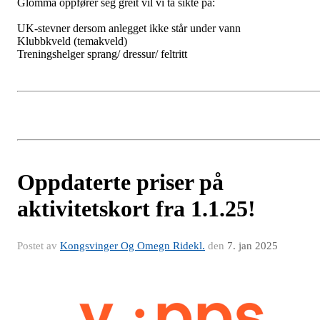
Glomma oppfører seg greit vil vi ta sikte på:
UK-stevner dersom anlegget ikke står under vann
Klubbkveld (temakveld)
Treningshelger sprang/ dressur/ feltritt
Oppdaterte priser på
aktivitetskort fra 1.1.25!
Postet av
Kongsvinger Og Omegn Ridekl.
den
7. jan 2025