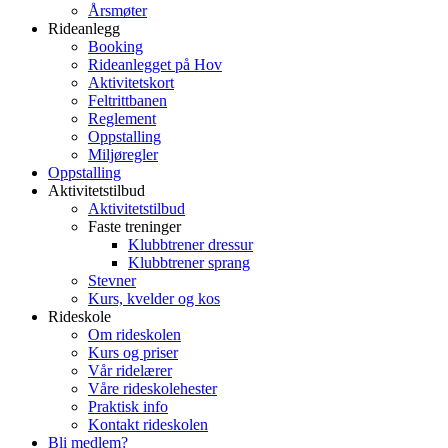
Årsmøter
Rideanlegg
Booking
Rideanlegget på Hov
Aktivitetskort
Feltrittbanen
Reglement
Oppstalling
Miljøregler
Oppstalling
Aktivitetstilbud
Aktivitetstilbud
Faste treninger
Klubbtrener dressur
Klubbtrener sprang
Stevner
Kurs, kvelder og kos
Rideskole
Om rideskolen
Kurs og priser
Vår ridelærer
Våre rideskolehester
Praktisk info
Kontakt rideskolen
Bli medlem?