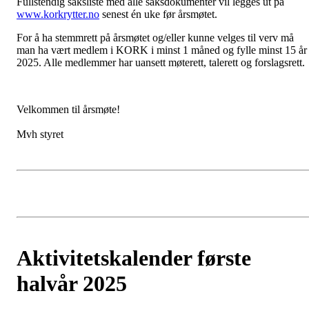
Fullstendig saksliste med alle saksdokumenter vil legges ut på
www.korkrytter.no
senest én uke før årsmøtet.
For å ha stemmrett på årsmøtet og/eller kunne velges til verv må
man ha vært medlem i KORK i minst 1 måned og fylle minst 15 år 
2025. Alle medlemmer har uansett møterett, talerett og forslagsrett.
Velkommen til årsmøte!
Mvh styret
Aktivitetskalender første
halvår 2025