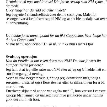
Gratulerer så mye med bronse! Din første sesong som NM-rytter, ti
og med!
Hvor lenge har du ridd på dette nivået?
Jeg begynte å ri lands/elitestevner denne sesongen. Målet for
sesongen var å kvalifisere seg til NM og at det ble medalje var over
all forventning.
Du hadde jo en annen ponni før du fikk Cappucino, hvor lenge har
du hatt Cappucino?
Vi har hatt Cappuccino i 1,5 år nå, vi fikk hun i mars i fjor.
Svulst og operasjon
Kan du fortelle litt om veien deres mot NM? Det har jo vært litt
humper i veien for dere?
Jeg fant ut at jeg ville satse mot NM etter at jeg og C hadde hatt en
stor fremgang på trening.
Veien til NM begynte veldig fint og jeg kvalifiserte meg tidlig i
sesongen, vi startet også flere stevner etter kvalifiseringen for å bli
mer rutinert.
Etterhvert skjønte vi at noe var «galt» med C, hun var sur i venstre
galopp blant annet, og uansett hvor mye jeg gjorde under ridning
gikk det aldri helt bort.