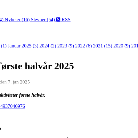
4)
Nyheter (16)
Stevner (54)
RSS
 (1)
Januar 2025 (3)
2024 (2)
2023 (9)
2022 (6)
2021 (15)
2020 (9)
201
første halvår 2025
den
7. jan 2025
ktiviteter første halvår.
804937046976
o