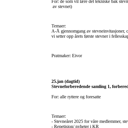
For: de som vil lære det tekniske bak ste
av stevnet)
Temaer:
A-Å gjennomgang av stevneinvitasjoner, 
vi setter opp årets første stevner i fellesska
Pratmaker: Eivor
25.jan (dagtid)
Stevneforberedende samling 1, forberede
For: alle ryttere og foresatte
Temaer:
- Stevneåret 2025 for våre medlemmer, st
- Repetisjon/ nyheter i KR