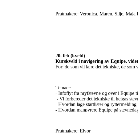
Pratmakere: Veronica, Maren, Silje, Maja
20. feb (kveld)
Kurskveld i navigering av Equipe, vider
For: de som vil lære det tekniske, de som vi
Temaer:
- Infoflyt fra nryfstevne og over i Equipe 
- Vi forbereder det tekniske til helgas ste
- Hvordan lage startlister og ryttermelding
- Hvordan manøvrere Equipe på stevnedagen
Pratmakere: Eivor