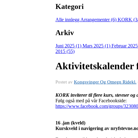
Kategori
Alle innlegg
Arrangementer (6)
KORK (3
Arkiv
Juni 2025 (1)
Mars 2025 (1)
Februar 2025
2015 (55)
Aktivitetskalender 
Postet av
Kongsvinger Og Omegn Ridekl.
KORK inviterer til flere kurs, stevner og a
Følg også med på vår Facebookside:
https://www.facebook.com/groups/3230
16 .jan (kveld)
Kurskveld i navigering av nryfstevne.n