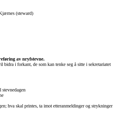
 Kjærnes (steward)
eføring av nryfstevne.
l bidra i forkant, de som kan tenke seg å sitte i sekretariatet
til stevnedagen
vne
; hva skal printes, ta imot etteranmeldinger og strykninger