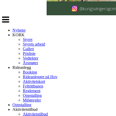
Veksle
navigasjon
Nyheter
KORK
Styret
Styrets arbeid
Galleri
Prisliste
Vedtekter
Årsmøter
Rideanlegg
Booking
Rideanlegget på Hov
Aktivitetskort
Feltrittbanen
Reglement
Oppstalling
Miljøregler
Oppstalling
Aktivitetstilbud
Aktivitetstilbud