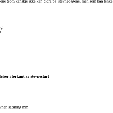
vnene (som kanskje ikke kan bidra på stevnedagene, men som kan tenke s
og
p
lser i forkant av stevnestart
evner, satsning mm