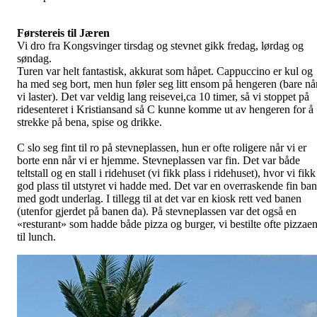
Førstereis til Jæren
Vi dro fra Kongsvinger tirsdag og stevnet gikk fredag, lørdag og
søndag.
Turen var helt fantastisk, akkurat som håpet. Cappuccino er kul og
ha med seg bort, men hun føler seg litt ensom på hengeren (bare nå
vi laster). Det var veldig lang reisevei,ca 10 timer, så vi stoppet på
ridesenteret i Kristiansand så C kunne komme ut av hengeren for å
strekke på bena, spise og drikke.
C slo seg fint til ro på stevneplassen, hun er ofte roligere når vi er
borte enn når vi er hjemme. Stevneplassen var fin. Det var både
teltstall og en stall i ridehuset (vi fikk plass i ridehuset), hvor vi fikk
god plass til utstyret vi hadde med. Det var en overraskende fin ba
med godt underlag. I tillegg til at det var en kiosk rett ved banen
(utenfor gjerdet på banen da). På stevneplassen var det også en
«resturant» som hadde både pizza og burger, vi bestilte ofte pizzae
til lunch.