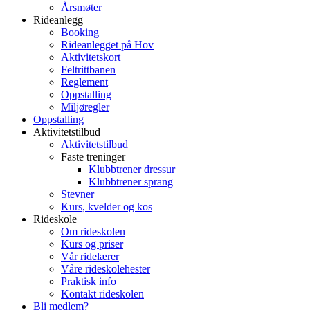
Årsmøter
Rideanlegg
Booking
Rideanlegget på Hov
Aktivitetskort
Feltrittbanen
Reglement
Oppstalling
Miljøregler
Oppstalling
Aktivitetstilbud
Aktivitetstilbud
Faste treninger
Klubbtrener dressur
Klubbtrener sprang
Stevner
Kurs, kvelder og kos
Rideskole
Om rideskolen
Kurs og priser
Vår ridelærer
Våre rideskolehester
Praktisk info
Kontakt rideskolen
Bli medlem?