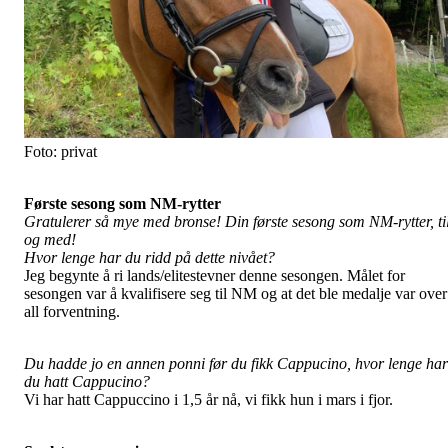
Foto: privat
Første sesong som NM-rytter
Gratulerer så mye med bronse! Din første sesong som NM-rytter, ti
og med!
Hvor lenge har du ridd på dette nivået?
Jeg begynte å ri lands/elitestevner denne sesongen. Målet for
sesongen var å kvalifisere seg til NM og at det ble medalje var over
all forventning.
Du hadde jo en annen ponni før du fikk Cappucino, hvor lenge har
du hatt Cappucino?
Vi har hatt Cappuccino i 1,5 år nå, vi fikk hun i mars i fjor.