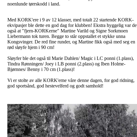
noenlunde tørrskodd i land.
Med KORK'ere i 9 av 12 klasser, med totalt 22 startende KORK-
ekvipasjer ble dette en god dag for klubben! Ekstra hyggelig var de
også at "fjern-KORKerne" Martine Varild og Signe Sorkmoen
Liebermann tok turen. Begge to står oppstallet et stykke unna
Kongsvinger. De red fine runder, og Martine fikk også med seg en
rød sløyfe hjem i 90 cm!
Sløyfer ble det også til Marie Dahlen/ Magic i LC ponni (1.plass),
Tindra Rønningen/ Joey i LB ponni (2.plass) og Iben Holme-
Bjørnnes/ Benny i 70 cm (1.plass)!
Vi er stolte av alle KORK'erne våre denne dagen, for god ridning,
god sportsånd, god hestevelferd og godt samhold!