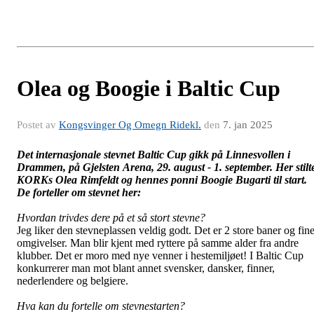
Olea og Boogie i Baltic Cup
Postet av
Kongsvinger Og Omegn Ridekl.
den
7. jan 2025
Det internasjonale stevnet Baltic Cup gikk på Linnesvollen i
Drammen, på Gjelsten Arena, 29. august - 1. september.
Her stilt
KORKs Olea Rimfeldt og hennes ponni Boogie Bugarti til start.
De forteller om
stevnet her:
Hvordan trivdes dere på et så stort stevne?
Jeg liker den stevneplassen veldig godt. Det er 2 store baner og fin
omgivelser. Man blir kjent med ryttere på samme alder fra andre
klubber. Det er moro med nye venner i hestemiljøet! I Baltic Cup
konkurrerer man mot blant annet svensker, dansker, finner,
nederlendere og belgiere.
Hva kan du fortelle om stevnestarten?