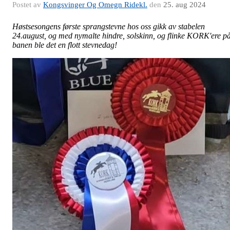
Postet av
Kongsvinger Og Omegn Ridekl.
den
25. aug 2024
Høstsesongens første sprangstevne hos oss gikk av stabelen
24.august, og med nymalte hindre, solskinn, og flinke KORK'ere p
banen ble det en flott stevnedag!