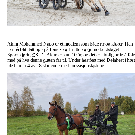
Akim Mohammed Napo er et medlem som både rir og kjører. Han
har nå blitt tatt opp på Landslag Bruttolag (juniorlandslaget i
Sportskjøring)🇧🇻. Akim er kun 10 år, og det er utrolig artig å føl
med på hva denne gutten får til. Under høstfest med Dølahest i høst
ble han nr 4 av 18 startende i lett pressisjonskjøring.