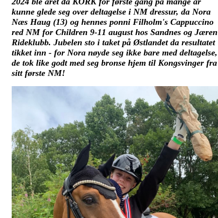
2024 ble året da KORK for første gang på mange år
kunne glede seg over deltagelse i NM dressur, da Nora
Næs Haug (13) og hennes ponni Filholm's Cappuccino
red NM for Children 9-11 august hos Sandnes og Jæren
Rideklubb. Jubelen sto i taket på Østlandet da resultatet
tikket inn - for Nora nøyde seg ikke bare med deltagelse,
de tok like godt med seg bronse hjem til Kongsvinger fra
sitt første NM!