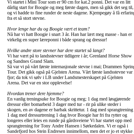
Vi startet i Mini Tour som er 90 cm for kat.2 ponni. Det var en litt
dårlig start for Boogie og meg første dagen, men så gikk det seg til,
og vi hadde to fine runder de neste dagene. Kjempegøy å få erfarin
fra et så stort stevne.
Hvor lenge har du og Boogie vært et team?
Nå har vi hatt Boogie i snart 3 år. Han har lært meg masse - han er
virkelig en super læreponni i både sprang og dressur!
Hvilke andre store stevner har dere startet så langt?
Vi har vært på to landsstevner tidligere i år; Grenland Horse Show
og Sandnes Grand Slam.
Så var vi på vårt første internasjonale stevne i mai; Drammen Sprin
Tour. Det gikk også på Gjelsten Arena.
Vårt første landsstevne var 
fjor; da tok vi sølv i LB under Landsmesterskapet på Gjelsten
Arena. Det var en stor opplevelse!
Hvordan trener dere hjemme?
En vanlig treningsuke for Boogie og meg; 1 dag med løsgjørende
dressur eller bomarbeid 3 dager med tur - rir på ulike steder i
skogen, en av dagene er barbak skrittetur. 1 dag med sprangtrening
1 dag med dressurtrening 1 dag hvor Boogie har fri fra rytter og
longeres eller leies en runde på gårdsveiene Vi har startet opp med
sprangtrening for Tony Andre Hansen i Sørkedalen. Vi er også i
Sandefjord hos Stein Endresen innimellom, men det er jo et stykke 