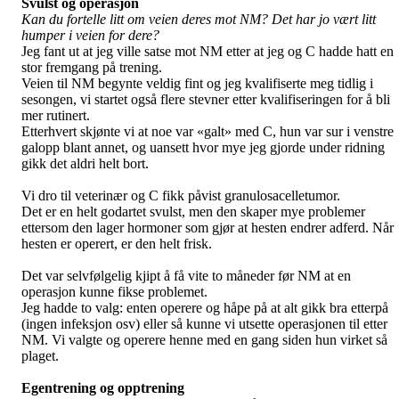
Svulst og operasjon
Kan du fortelle litt om veien deres mot NM? Det har jo vært litt
humper i veien for dere?
Jeg fant ut at jeg ville satse mot NM etter at jeg og C hadde hatt en
stor fremgang på trening.
Veien til NM begynte veldig fint og jeg kvalifiserte meg tidlig i
sesongen, vi startet også flere stevner etter kvalifiseringen for å bli
mer rutinert.
Etterhvert skjønte vi at noe var «galt» med C, hun var sur i venstre
galopp blant annet, og uansett hvor mye jeg gjorde under ridning
gikk det aldri helt bort.
Vi dro til veterinær og
C fikk påvist granulosacelletumor.
Det er en helt godartet svulst, men den skaper mye problemer
ettersom den lager hormoner som gjør at hesten endrer adferd. Når
hesten er operert, er den helt frisk.
Det var selvfølgelig kjipt å få vite to måneder før NM at en
operasjon kunne fikse problemet.
Jeg hadde to valg: enten operere og håpe på at alt gikk bra etterpå
(ingen infeksjon osv) eller så kunne vi utsette operasjonen til etter
NM. Vi valgte og operere henne med en gang siden hun virket så
plaget.
Egentrening og opptrening