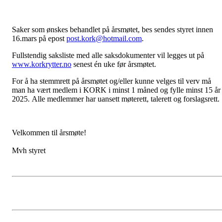
Saker som ønskes behandlet på årsmøtet, bes sendes styret innen
16.mars på epost
post.kork@hotmail.com
.
Fullstendig saksliste med alle saksdokumenter vil legges ut på
www.korkrytter.no
senest én uke før årsmøtet.
For å ha stemmrett på årsmøtet og/eller kunne velges til verv må
man ha vært medlem i KORK i minst 1 måned og fylle minst 15 år 
2025. Alle medlemmer har uansett møterett, talerett og forslagsrett.
Velkommen til årsmøte!
Mvh styret