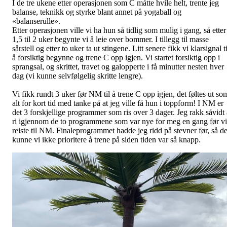
I de tre ukene etter operasjonen som C måtte hvile helt, trente jeg
balanse, teknikk og styrke blant annet på yogaball og
«balanserulle».
Etter operasjonen ville vi ha hun så tidlig som mulig i gang, så etter
1,5 til 2 uker begynte vi å leie over bommer. I tillegg til masse
sårstell og etter to uker ta ut stingene. Litt senere fikk vi klarsignal ti
å forsiktig begynne og trene C opp igjen. Vi startet forsiktig opp i
sprangsal, og skrittet, travet og galopperte i få minutter nesten hver
dag (vi kunne selvfølgelig skritte lengre).
Vi fikk rundt 3 uker før NM til å trene C opp igjen, det føltes ut so
alt for kort tid med tanke på at jeg ville få hun i toppform! I NM er
det 3 forskjellige programmer som ris over 3 dager. Jeg rakk såvidt 
ri igjennom de to programmene som var nye for meg en gang før vi
reiste til NM. Finaleprogrammet hadde jeg ridd på stevner før, så de
kunne vi ikke prioritere å trene på siden tiden var så knapp.