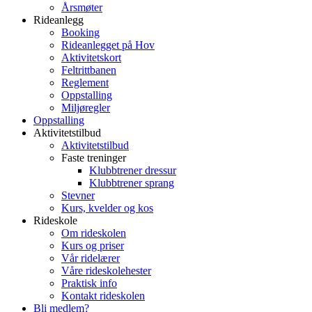
Årsmøter
Rideanlegg
Booking
Rideanlegget på Hov
Aktivitetskort
Feltrittbanen
Reglement
Oppstalling
Miljøregler
Oppstalling
Aktivitetstilbud
Aktivitetstilbud
Faste treninger
Klubbtrener dressur
Klubbtrener sprang
Stevner
Kurs, kvelder og kos
Rideskole
Om rideskolen
Kurs og priser
Vår ridelærer
Våre rideskolehester
Praktisk info
Kontakt rideskolen
Bli medlem?