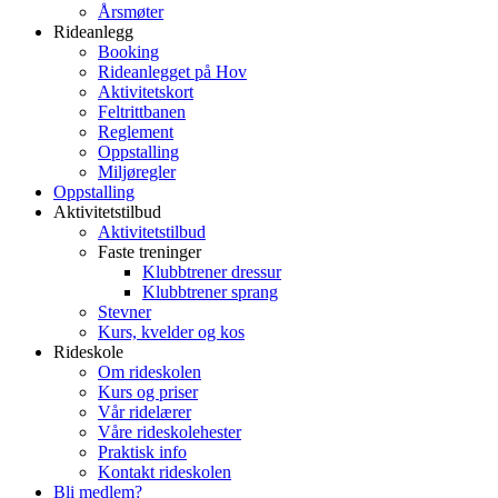
Årsmøter
Rideanlegg
Booking
Rideanlegget på Hov
Aktivitetskort
Feltrittbanen
Reglement
Oppstalling
Miljøregler
Oppstalling
Aktivitetstilbud
Aktivitetstilbud
Faste treninger
Klubbtrener dressur
Klubbtrener sprang
Stevner
Kurs, kvelder og kos
Rideskole
Om rideskolen
Kurs og priser
Vår ridelærer
Våre rideskolehester
Praktisk info
Kontakt rideskolen
Bli medlem?