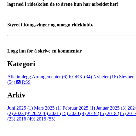
lagt ned i rideskolen de to årene hun har arbeidet her!
Styret i Kongsvinger og omegn rideklubb.
Logg inn for å skrive en kommentar.
Kategori
Alle innlegg
Arrangementer (6)
KORK (34)
Nyheter (16)
Stevner
(54)
RSS
Arkiv
Juni 2025 (1)
Mars 2025 (1)
Februar 2025 (1)
Januar 2025 (3)
202
(2)
2023 (9)
2022 (6)
2021 (15)
2020 (9)
2019 (15)
2018 (15)
201
(23)
2016 (49)
2015 (55)