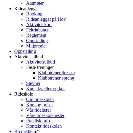
Årsmøter
Rideanlegg
Booking
Rideanlegget på Hov
Aktivitetskort
Feltrittbanen
Reglement
Oppstalling
Miljøregler
Oppstalling
Aktivitetstilbud
Aktivitetstilbud
Faste treninger
Klubbtrener dressur
Klubbtrener sprang
Stevner
Kurs, kvelder og kos
Rideskole
Om rideskolen
Kurs og priser
Vår ridelærer
Våre rideskolehester
Praktisk info
Kontakt rideskolen
Bli medlem?