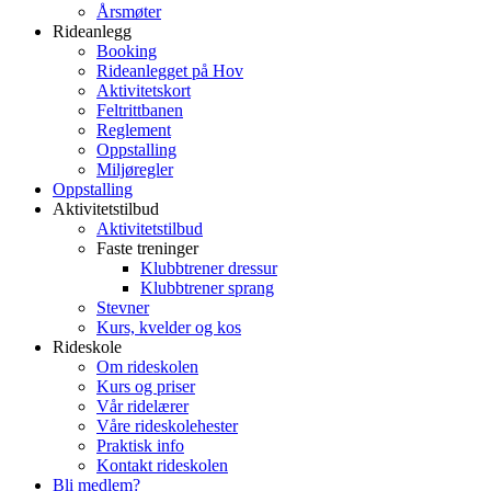
Årsmøter
Rideanlegg
Booking
Rideanlegget på Hov
Aktivitetskort
Feltrittbanen
Reglement
Oppstalling
Miljøregler
Oppstalling
Aktivitetstilbud
Aktivitetstilbud
Faste treninger
Klubbtrener dressur
Klubbtrener sprang
Stevner
Kurs, kvelder og kos
Rideskole
Om rideskolen
Kurs og priser
Vår ridelærer
Våre rideskolehester
Praktisk info
Kontakt rideskolen
Bli medlem?