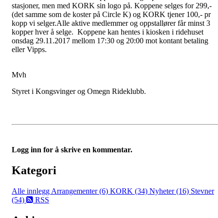
stasjoner, men med KORK sin logo på. Koppene selges for 299,-
(det samme som de koster på Circle K) og KORK tjener 100,- pr
kopp vi selger.Alle aktive medlemmer og oppstallører får minst 3
kopper hver å selge. Koppene kan hentes i kiosken i ridehuset
onsdag 29.11.2017 mellom 17:30 og 20:00 mot kontant betaling
eller Vipps.
Mvh
Styret i Kongsvinger og Omegn Rideklubb.
Logg inn for å skrive en kommentar.
Kategori
Alle innlegg
Arrangementer (6)
KORK (34)
Nyheter (16)
Stevner
(54)
RSS