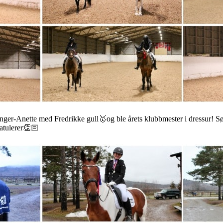
Inger-Anette med Fredrikke gull🥇og ble årets klubbmester i dressur! S
atulerer👏🏻