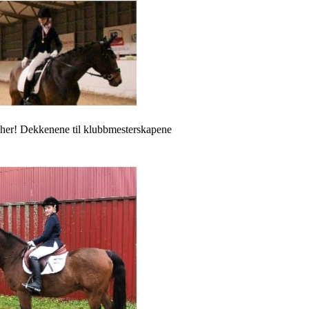
 her! Dekkenene til klubbmesterskapene