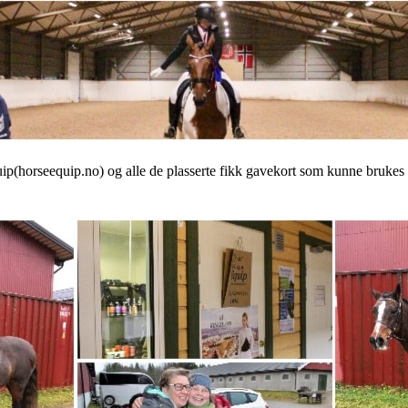
ip(horseequip.no) og alle de plasserte fikk gavekort som kunne brukes