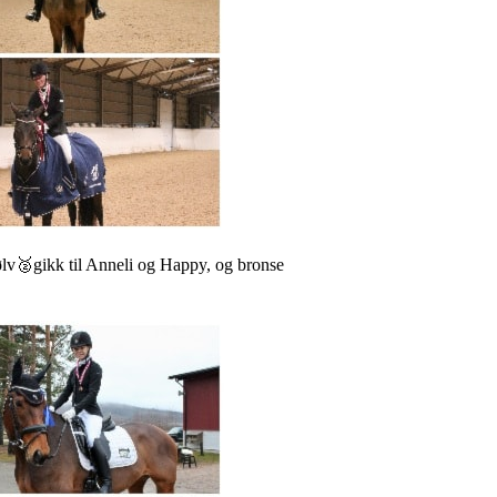
ølv🥈gikk til Anneli og Happy, og bronse