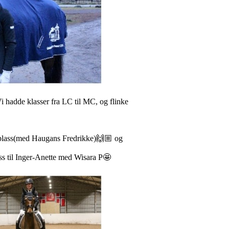
i hadde klasser fra LC til MC, og flinke
eplass(med Haugans Fredrikke)🙌🏼 og
s til Inger-Anette med Wisara P🤩