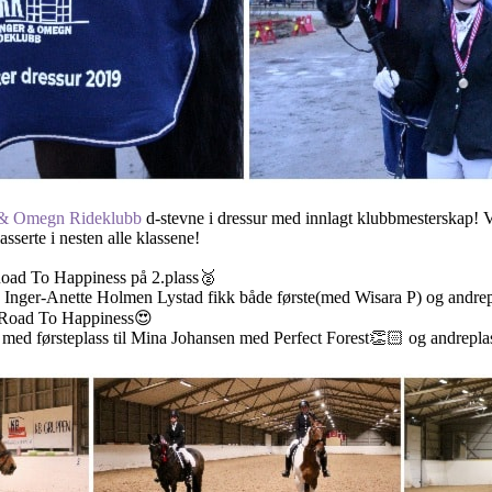
 & Omegn Rideklubb
d-stevne i dressur med innlagt klubbmesterskap! V
sserte i nesten alle klassene!
oad To Happiness på 2.plass🥈
! Inger-Anette Holmen Lystad fikk både første(med Wisara P) og andr
d Road To Happiness😍
ed førsteplass til Mina Johansen med Perfect Forest👏🏻 og andreplas