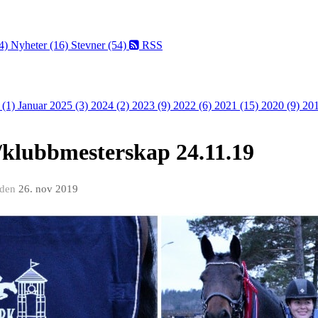
4)
Nyheter (16)
Stevner (54)
RSS
 (1)
Januar 2025 (3)
2024 (2)
2023 (9)
2022 (6)
2021 (15)
2020 (9)
201
/klubbmesterskap 24.11.19
den
26. nov 2019