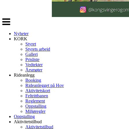
Veksle
navigasjon
Nyheter
KORK
Styret
Styrets arbeid
Galleri
Prisliste
Vedtekter
Årsmøter
Rideanlegg
Booking
Rideanlegget på Hov
Aktivitetskort
Feltrittbanen
Reglement
Oppstalling
Miljøregler
Oppstalling
Aktivitetstilbud
Aktivitetstilbud