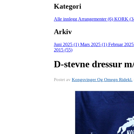
Kategori
Alle innlegg
Arrangementer (6)
KORK (3
Arkiv
Juni 2025 (1)
Mars 2025 (1)
Februar 2025
2015 (55)
D-stevne dressur m
Postet av
Kongsvinger Og Omegn Ridekl.