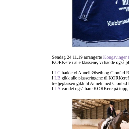
Søndag 24.11.19 arrangerte
Kongsvinger
KORKere i alle klassene, vi hadde også pla
I
LC
hadde vi Anneli Øiseth og Clonfad R
I
LB
gikk alle plasseringene til KORKere
tredjeplassen gikk til Anneli med Clonfa
I
LA
var det også bare KORKere på topp, m