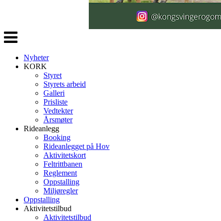
Veksle
navigasjon
Nyheter
KORK
Styret
Styrets arbeid
Galleri
Prisliste
Vedtekter
Årsmøter
Rideanlegg
Booking
Rideanlegget på Hov
Aktivitetskort
Feltrittbanen
Reglement
Oppstalling
Miljøregler
Oppstalling
Aktivitetstilbud
Aktivitetstilbud