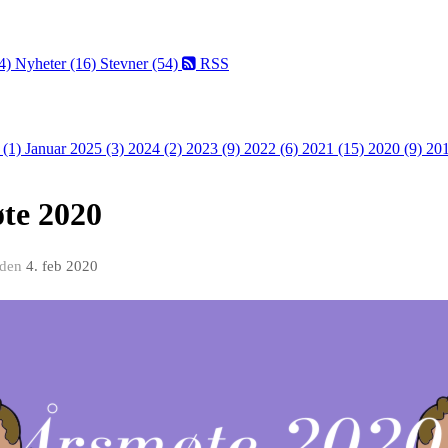
4)
Nyheter (16)
Stevner (54)
RSS
 (1)
Januar 2025 (3)
2024 (2)
2023 (9)
2022 (6)
2021 (15)
2020 (9)
201
øte 2020
den
4. feb 2020