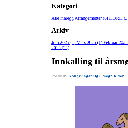
Kategori
Alle innlegg
Arrangementer (6)
KORK (3
Arkiv
Juni 2025 (1)
Mars 2025 (1)
Februar 2025
2015 (55)
Innkalling til årsm
Postet av
Kongsvinger Og Omegn Ridekl.