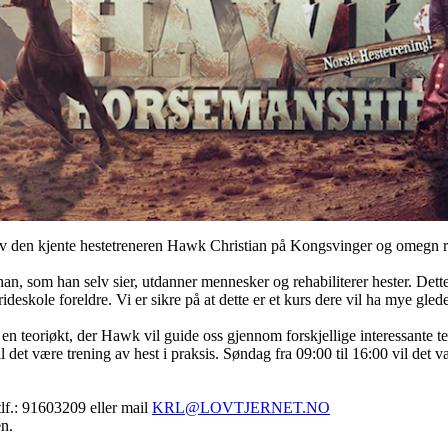
k av den kjente hestetreneren Hawk Christian på Kongsvinger og omegn 
n, som han selv sier, utdanner mennesker og rehabiliterer hester. Dette 
ideskole foreldre. Vi er sikre på at dette er et kurs dere vil ha mye gled
 en teoriøkt, der Hawk vil guide oss gjennom forskjellige interessante t
 det være trening av hest i praksis. Søndag fra 09:00 til 16:00 vil det vær
lf.: 91603209 eller mail
KRL@LOVTJERNET.NO
en.