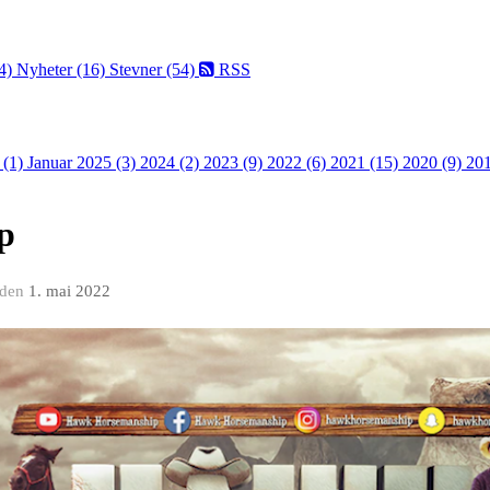
4)
Nyheter (16)
Stevner (54)
RSS
 (1)
Januar 2025 (3)
2024 (2)
2023 (9)
2022 (6)
2021 (15)
2020 (9)
201
p
den
1. mai 2022