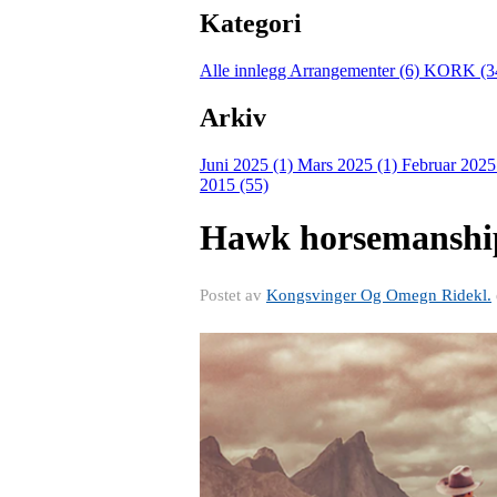
Kategori
Alle innlegg
Arrangementer (6)
KORK (3
Arkiv
Juni 2025 (1)
Mars 2025 (1)
Februar 2025
2015 (55)
Hawk horsemanshi
Postet av
Kongsvinger Og Omegn Ridekl.