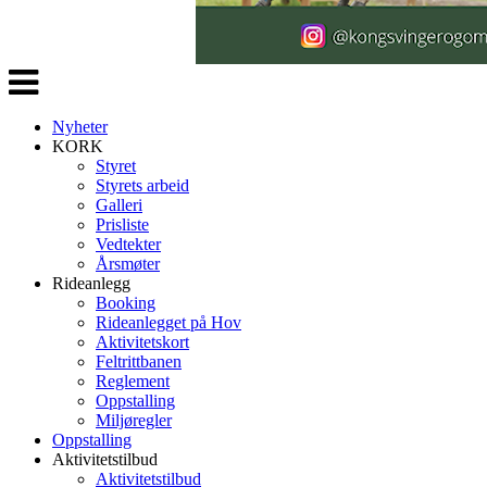
Veksle
navigasjon
Nyheter
KORK
Styret
Styrets arbeid
Galleri
Prisliste
Vedtekter
Årsmøter
Rideanlegg
Booking
Rideanlegget på Hov
Aktivitetskort
Feltrittbanen
Reglement
Oppstalling
Miljøregler
Oppstalling
Aktivitetstilbud
Aktivitetstilbud