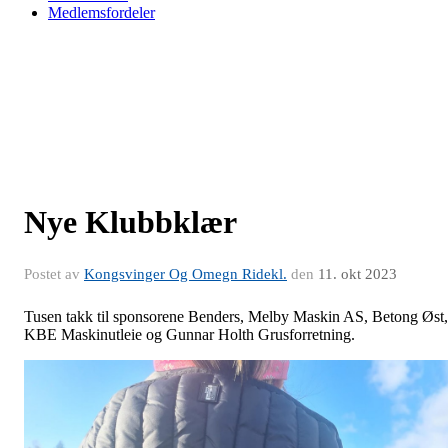
Medlemsfordeler
Nye Klubbklær
Postet av
Kongsvinger Og Omegn Ridekl.
den
11. okt 2023
Tusen takk til sponsorene Benders, Melby Maskin AS, Betong Øst,
KBE Maskinutleie og Gunnar Holth Grusforretning.