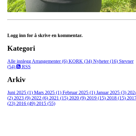
Logg inn for å skrive en kommentar.
Kategori
Alle innlegg
Arrangementer (6)
KORK (34)
Nyheter (16)
Stevner
(54)
RSS
Arkiv
Juni 2025 (1)
Mars 2025 (1)
Februar 2025 (1)
Januar 2025 (3)
202
(2)
2023 (9)
2022 (6)
2021 (15)
2020 (9)
2019 (15)
2018 (15)
201
(23)
2016 (49)
2015 (55)