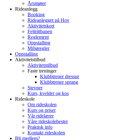
Årsmøter
Rideanlegg
Booking
Rideanlegget på Hov
Aktivitetskort
Feltrittbanen
Reglement
Oppstalling
Miljøregler
Oppstalling
Aktivitetstilbud
Aktivitetstilbud
Faste treninger
Klubbtrener dressur
Klubbtrener sprang
Stevner
Kurs, kvelder og kos
Rideskole
Om rideskolen
Kurs og priser
Vår ridelærer
Våre rideskolehester
Praktisk info
Kontakt rideskolen
Bli medlem?