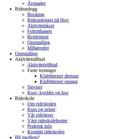
Årsmøter
Rideanlegg
Booking
Rideanlegget på Hov
Aktivitetskort
Feltrittbanen
Reglement
Oppstalling
Miljøregler
Oppstalling
Aktivitetstilbud
Aktivitetstilbud
Faste treninger
Klubbtrener dressur
Klubbtrener sprang
Stevner
Kurs, kvelder og kos
Rideskole
Om rideskolen
Kurs og priser
Vår ridelærer
Våre rideskolehester
Praktisk info
Kontakt rideskolen
Bli medlem?