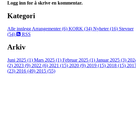
Logg inn for å skrive en kommentar.
Kategori
Alle innlegg
Arrangementer (6)
KORK (34)
Nyheter (16)
Stevner
(54)
RSS
Arkiv
Juni 2025 (1)
Mars 2025 (1)
Februar 2025 (1)
Januar 2025 (3)
202
(2)
2023 (9)
2022 (6)
2021 (15)
2020 (9)
2019 (15)
2018 (15)
201
(23)
2016 (49)
2015 (55)