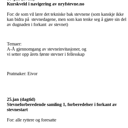
Kurskveld i navigering av nryfstevne.no
For: de som vil lære det tekniske bak stevnene (som kanskje ikke
kan bidra på stevnedagene, men som kan tenke seg å gjøre sin del
av dugnaden i forkant av stevnet)
Temaer:
A-Å gjennomgang av stevneinvitasjoner, og
vi setter opp årets første stevner i fellesskap
Pratmaker: Eivor
25.jan (dagtid)
Stevneforberedende samling 1, forberedelser i forkant av
stevnestart
For: alle ryttere og foresatte