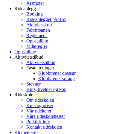
Årsmøter
Rideanlegg
Booking
Rideanlegget på Hov
Aktivitetskort
Feltrittbanen
Reglement
Oppstalling
Miljøregler
Oppstalling
Aktivitetstilbud
Aktivitetstilbud
Faste treninger
Klubbtrener dressur
Klubbtrener sprang
Stevner
Kurs, kvelder og kos
Rideskole
Om rideskolen
Kurs og priser
Vår ridelærer
Våre rideskolehester
Praktisk info
Kontakt rideskolen
Bli medlem?