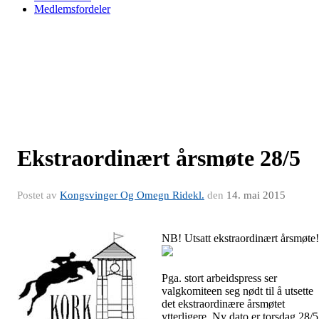
Medlemsfordeler
Ekstraordinært årsmøte 28/5
Postet av
Kongsvinger Og Omegn Ridekl.
den
14. mai 2015
NB! Utsatt ekstraordinært årsmøte!
Pga. stort arbeidspress ser
valgkomiteen seg nødt til å utsette
det ekstraordinære årsmøtet
ytterligere. Ny dato er torsdag 28/5