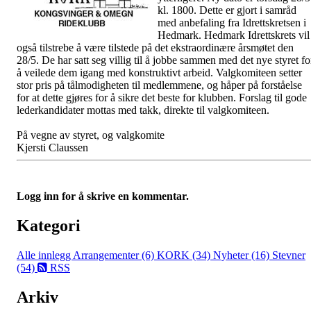
kl. 1800. Dette er gjort i samråd
med anbefaling fra Idrettskretsen i
Hedmark. Hedmark Idrettskrets vil
også tilstrebe å være tilstede på det ekstraordinære årsmøtet den
28/5. De har satt seg villig til å jobbe sammen med det nye styret fo
å veilede dem igang med konstruktivt arbeid. Valgkomiteen setter
stor pris på tålmodigheten til medlemmene, og håper på forståelse
for at dette gjøres for å sikre det beste for klubben. Forslag til gode
lederkandidater mottas med takk, direkte til valgkomiteen.
På vegne av styret, og valgkomite
Kjersti Claussen
Logg inn for å skrive en kommentar.
Kategori
Alle innlegg
Arrangementer (6)
KORK (34)
Nyheter (16)
Stevner
(54)
RSS
Arkiv