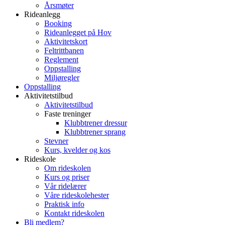
Årsmøter
Rideanlegg
Booking
Rideanlegget på Hov
Aktivitetskort
Feltrittbanen
Reglement
Oppstalling
Miljøregler
Oppstalling
Aktivitetstilbud
Aktivitetstilbud
Faste treninger
Klubbtrener dressur
Klubbtrener sprang
Stevner
Kurs, kvelder og kos
Rideskole
Om rideskolen
Kurs og priser
Vår ridelærer
Våre rideskolehester
Praktisk info
Kontakt rideskolen
Bli medlem?