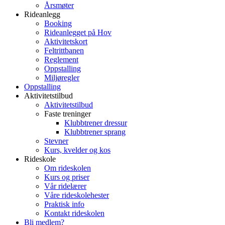
Årsmøter
Rideanlegg
Booking
Rideanlegget på Hov
Aktivitetskort
Feltrittbanen
Reglement
Oppstalling
Miljøregler
Oppstalling
Aktivitetstilbud
Aktivitetstilbud
Faste treninger
Klubbtrener dressur
Klubbtrener sprang
Stevner
Kurs, kvelder og kos
Rideskole
Om rideskolen
Kurs og priser
Vår ridelærer
Våre rideskolehester
Praktisk info
Kontakt rideskolen
Bli medlem?