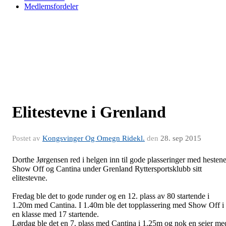
Medlemsfordeler
Elitestevne i Grenland
Postet av
Kongsvinger Og Omegn Ridekl.
den
28. sep 2015
Dorthe Jørgensen red i helgen inn til gode plasseringer med hesten
Show Off og Cantina under Grenland Ryttersportsklubb sitt
elitestevne.
Fredag ble det to gode runder og en 12. plass av 80 startende i
1.20m med Cantina. I 1.40m ble det topplassering med Show Off i
en klasse med 17 startende.
Lørdag ble det en 7. plass med Cantina i 1.25m og nok en seier me