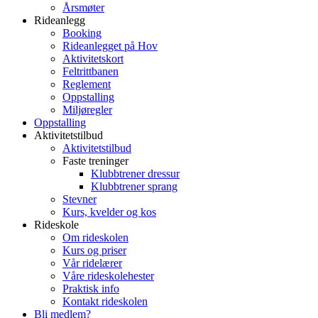
Årsmøter
Rideanlegg
Booking
Rideanlegget på Hov
Aktivitetskort
Feltrittbanen
Reglement
Oppstalling
Miljøregler
Oppstalling
Aktivitetstilbud
Aktivitetstilbud
Faste treninger
Klubbtrener dressur
Klubbtrener sprang
Stevner
Kurs, kvelder og kos
Rideskole
Om rideskolen
Kurs og priser
Vår ridelærer
Våre rideskolehester
Praktisk info
Kontakt rideskolen
Bli medlem?