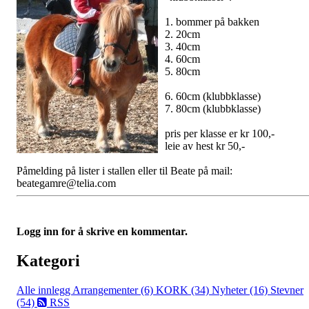
1. bommer på bakken
2. 20cm
3. 40cm
4. 60cm
5. 80cm
6. 60cm (klubbklasse)
7. 80cm (klubbklasse)
pris per klasse er kr 100,-
leie av hest kr 50,-
Påmelding på lister i stallen eller til Beate på mail:
beategamre@telia.com
Logg inn for å skrive en kommentar.
Kategori
Alle innlegg
Arrangementer (6)
KORK (34)
Nyheter (16)
Stevner
(54)
RSS