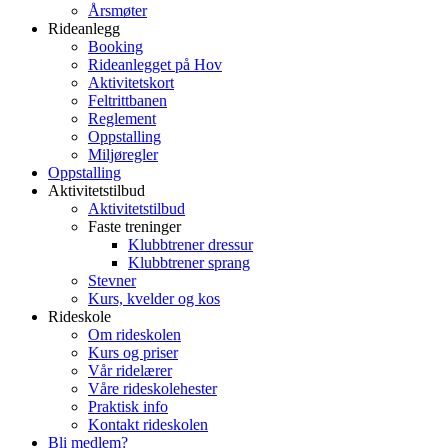
Årsmøter
Rideanlegg
Booking
Rideanlegget på Hov
Aktivitetskort
Feltrittbanen
Reglement
Oppstalling
Miljøregler
Oppstalling
Aktivitetstilbud
Aktivitetstilbud
Faste treninger
Klubbtrener dressur
Klubbtrener sprang
Stevner
Kurs, kvelder og kos
Rideskole
Om rideskolen
Kurs og priser
Vår ridelærer
Våre rideskolehester
Praktisk info
Kontakt rideskolen
Bli medlem?