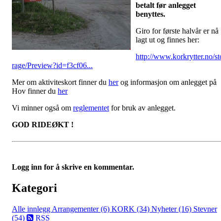
betalt før anlegget
benyttes.
Giro for første halvår er nå
lagt ut og finnes her:
http://www.korkrytter.no/st
rage/Preview?id=f3cf06...
Mer om aktiviteskort finner du
her
og informasjon om anlegget på
Hov finner du
her
Vi minner også om
reglementet
for bruk av anlegget.
GOD RIDEØKT !
Logg inn for å skrive en kommentar.
Kategori
Alle innlegg
Arrangementer (6)
KORK (34)
Nyheter (16)
Stevner
(54)
RSS