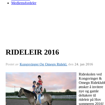
Medlemsfordeler
RIDELEIR 2016
Postet av
Kongsvinger Og Omegn Ridekl.
den
24. jan 2016
Rideskolen ved
Kongsvinger &
Omegn Rideklub
ønsker å invitere
nye og gamle
deltakere til
rideleir på Hov
sommeren 2016!