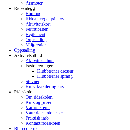
Årsmøter
Rideanlegg
Booking
Rideanlegget på Hov
Aktivitetskort
Feltrittbanen
Reglement
Oppstalling
Miljøregler
Oppstalling
Aktivitetstilbud
Aktivitetstilbud
Faste treninger
Klubbtrener dressur
Klubbtrener sprang
Stevner
Kurs, kvelder og kos
Rideskole
Om rideskolen
Kurs og priser
Vår ridelærer
Våre rideskolehester
Praktisk info
Kontakt rideskolen
Bli medlem?