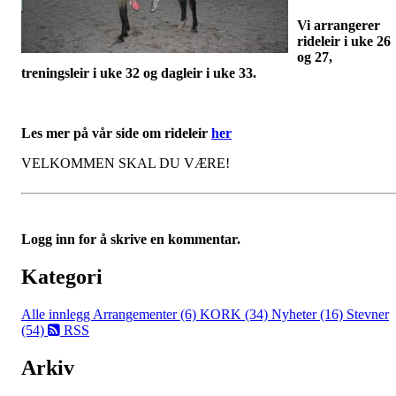
Vi arrangerer
rideleir i uke 26
og 27,
treningsleir i uke 32 og dagleir i uke 33.
Les mer på vår side om rideleir
her
VELKOMMEN SKAL DU VÆRE!
Logg inn for å skrive en kommentar.
Kategori
Alle innlegg
Arrangementer (6)
KORK (34)
Nyheter (16)
Stevner
(54)
RSS
Arkiv