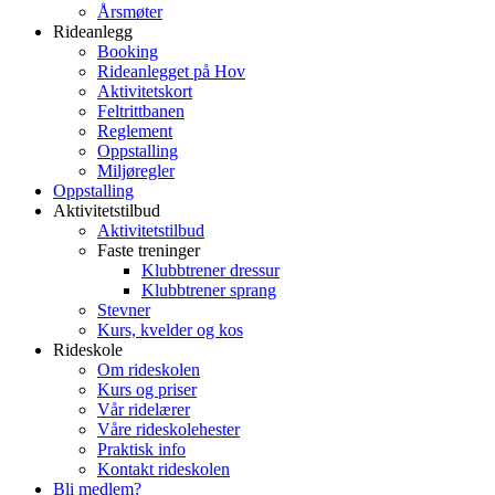
Årsmøter
Rideanlegg
Booking
Rideanlegget på Hov
Aktivitetskort
Feltrittbanen
Reglement
Oppstalling
Miljøregler
Oppstalling
Aktivitetstilbud
Aktivitetstilbud
Faste treninger
Klubbtrener dressur
Klubbtrener sprang
Stevner
Kurs, kvelder og kos
Rideskole
Om rideskolen
Kurs og priser
Vår ridelærer
Våre rideskolehester
Praktisk info
Kontakt rideskolen
Bli medlem?