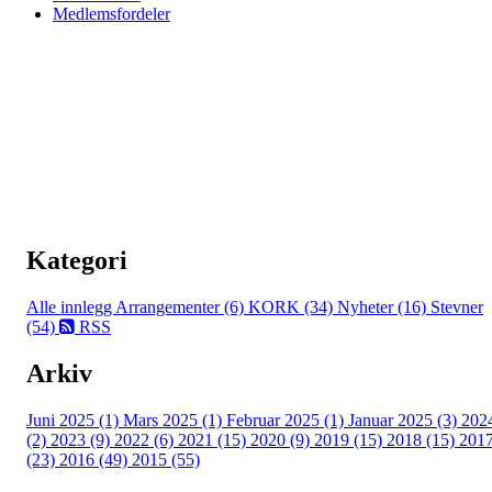
Medlemsfordeler
Kategori
Alle innlegg
Arrangementer (6)
KORK (34)
Nyheter (16)
Stevner
(54)
RSS
Arkiv
Juni 2025 (1)
Mars 2025 (1)
Februar 2025 (1)
Januar 2025 (3)
202
(2)
2023 (9)
2022 (6)
2021 (15)
2020 (9)
2019 (15)
2018 (15)
201
(23)
2016 (49)
2015 (55)