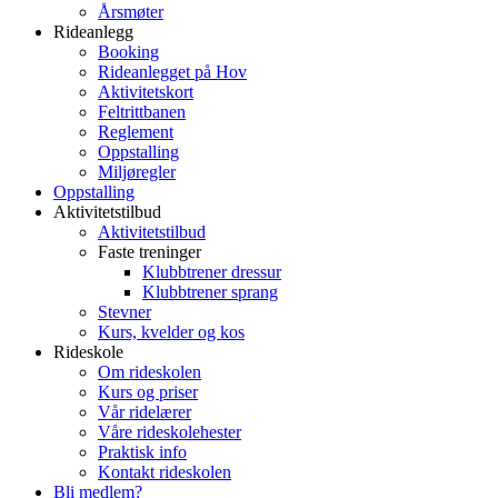
Årsmøter
Rideanlegg
Booking
Rideanlegget på Hov
Aktivitetskort
Feltrittbanen
Reglement
Oppstalling
Miljøregler
Oppstalling
Aktivitetstilbud
Aktivitetstilbud
Faste treninger
Klubbtrener dressur
Klubbtrener sprang
Stevner
Kurs, kvelder og kos
Rideskole
Om rideskolen
Kurs og priser
Vår ridelærer
Våre rideskolehester
Praktisk info
Kontakt rideskolen
Bli medlem?