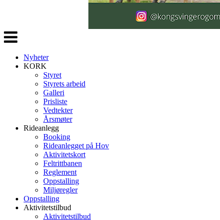
Veksle
navigasjon
Nyheter
KORK
Styret
Styrets arbeid
Galleri
Prisliste
Vedtekter
Årsmøter
Rideanlegg
Booking
Rideanlegget på Hov
Aktivitetskort
Feltrittbanen
Reglement
Oppstalling
Miljøregler
Oppstalling
Aktivitetstilbud
Aktivitetstilbud