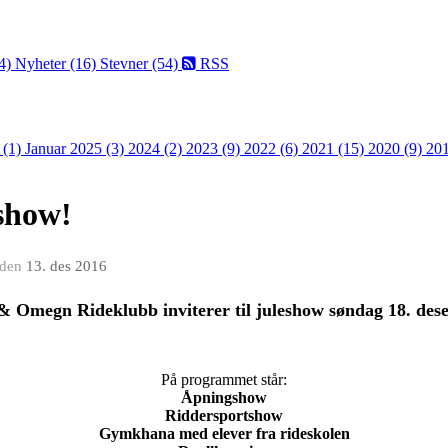
4)
Nyheter (16)
Stevner (54)
RSS
 (1)
Januar 2025 (3)
2024 (2)
2023 (9)
2022 (6)
2021 (15)
2020 (9)
201
show!
den
13. des 2016
 Omegn Rideklubb inviterer til juleshow søndag 18. des
På programmet står:
Åpningshow
Riddersportshow
Gymkhana med elever fra rideskolen