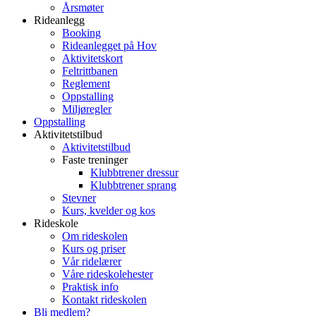
Årsmøter
Rideanlegg
Booking
Rideanlegget på Hov
Aktivitetskort
Feltrittbanen
Reglement
Oppstalling
Miljøregler
Oppstalling
Aktivitetstilbud
Aktivitetstilbud
Faste treninger
Klubbtrener dressur
Klubbtrener sprang
Stevner
Kurs, kvelder og kos
Rideskole
Om rideskolen
Kurs og priser
Vår ridelærer
Våre rideskolehester
Praktisk info
Kontakt rideskolen
Bli medlem?