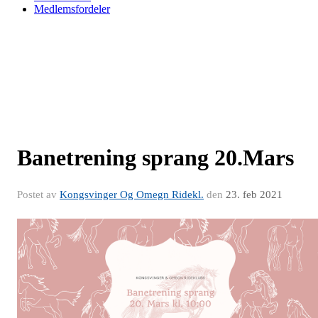
Medlemsfordeler
Banetrening sprang 20.Mars
Postet av
Kongsvinger Og Omegn Ridekl.
den
23. feb 2021