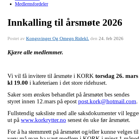
Medlemsfordeler
Innkalling til årsmøte 2026
Postet av
Kongsvinger Og Omegn Ridekl.
den
24. feb 2026
Kjære alle medlemmer.
Vi vil få invitere til årsmøte i KORK
torsdag 26. mars
kl 19.00
i kafeteriaen i det store ridehuset.
Saker som ønskes behandlet på årsmøtet bes sendes
styret innen 12.mars på epost
post.kork@hotmail.com
Fullstendig saksliste med alle saksdokumenter vil legge
ut på
www.korkrytter.no
senest én uke før årsmøtet.
For å ha stemmrett på årsmøtet og/eller kunne velges til
verv må man ha vært medlem i KORK i minst 1 måne