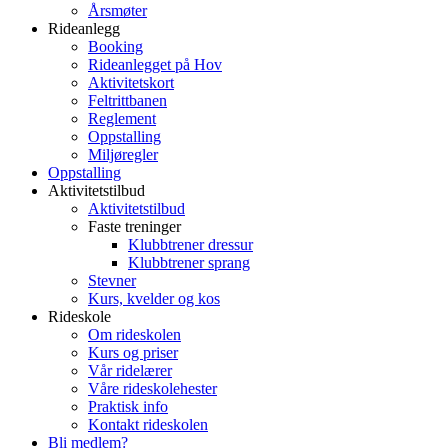
Årsmøter
Rideanlegg
Booking
Rideanlegget på Hov
Aktivitetskort
Feltrittbanen
Reglement
Oppstalling
Miljøregler
Oppstalling
Aktivitetstilbud
Aktivitetstilbud
Faste treninger
Klubbtrener dressur
Klubbtrener sprang
Stevner
Kurs, kvelder og kos
Rideskole
Om rideskolen
Kurs og priser
Vår ridelærer
Våre rideskolehester
Praktisk info
Kontakt rideskolen
Bli medlem?