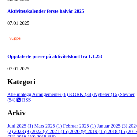
Aktivitetskalender første halvår 2025
07.01.2025
Oppdaterte priser på aktivitetskort fra 1.1.25!
07.01.2025
Kategori
Alle innlegg
Arrangementer (6)
KORK (34)
Nyheter (16)
Stevner
(54)
RSS
Arkiv
Juni 2025 (1)
Mars 2025 (1)
Februar 2025 (1)
Januar 2025 (3)
202
(2)
2023 (9)
2022 (6)
2021 (15)
2020 (9)
2019 (15)
2018 (15)
201
(23)
2016 (49)
2015 (55)