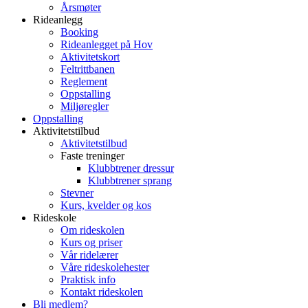
Årsmøter
Rideanlegg
Booking
Rideanlegget på Hov
Aktivitetskort
Feltrittbanen
Reglement
Oppstalling
Miljøregler
Oppstalling
Aktivitetstilbud
Aktivitetstilbud
Faste treninger
Klubbtrener dressur
Klubbtrener sprang
Stevner
Kurs, kvelder og kos
Rideskole
Om rideskolen
Kurs og priser
Vår ridelærer
Våre rideskolehester
Praktisk info
Kontakt rideskolen
Bli medlem?