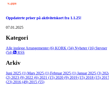
Oppdaterte priser på aktivitetskort fra 1.1.25!
07.01.2025
Kategori
Alle innlegg
Arrangementer (6)
KORK (34)
Nyheter (16)
Stevner
(54)
RSS
Arkiv
Juni 2025 (1)
Mars 2025 (1)
Februar 2025 (1)
Januar 2025 (3)
202
(2)
2023 (9)
2022 (6)
2021 (15)
2020 (9)
2019 (15)
2018 (15)
201
(23)
2016 (49)
2015 (55)