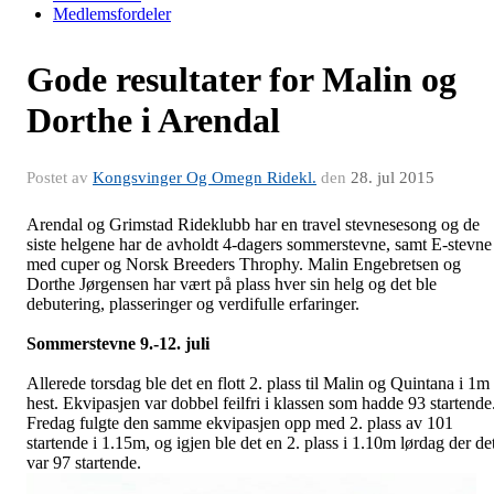
Medlemsfordeler
Gode resultater for Malin og
Dorthe i Arendal
Postet av
Kongsvinger Og Omegn Ridekl.
den
28. jul 2015
Arendal og Grimstad Rideklubb har en travel stevnesesong og de
siste helgene har de avholdt 4-dagers sommerstevne, samt E-stevne
med cuper og Norsk Breeders Throphy. Malin Engebretsen og
Dorthe Jørgensen har vært på plass hver sin helg og det ble
debutering, plasseringer og verdifulle erfaringer.
Sommerstevne 9.-12. juli
Allerede torsdag ble det en flott 2. plass til Malin og Quintana i 1m
hest. Ekvipasjen var dobbel feilfri i klassen som hadde 93 startende
Fredag fulgte den samme ekvipasjen opp med 2. plass av 101
startende i 1.15m, og igjen ble det en 2. plass i 1.10m lørdag der de
var 97 startende.