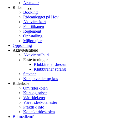
Årsmøter
Rideanlegg
Booking
Rideanlegget på Hov
Aktivitetskort
Feltrittbanen
Reglement
Oppstalling
Miljøregler
Oppstalling
Aktivitetstilbud
Aktivitetstilbud
Faste treninger
Klubbtrener dressur
Klubbtrener sprang
Stevner
Kurs, kvelder og kos
Rideskole
Om rideskolen
Kurs og priser
Vår ridelærer
Våre rideskolehester
Praktisk info
Kontakt rideskolen
Bli medlem?